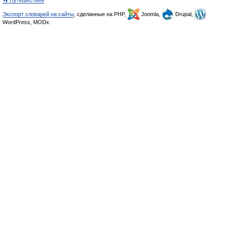
👣 Путешествия
Экспорт словарей на сайты
, сделанные на PHP,
Joomla,
Drupal,
WordPress, MODx.